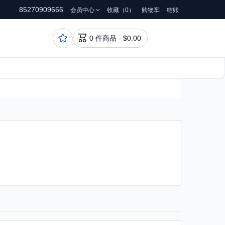
85270909666
会员中心
收藏（0）
购物车
结账


0 件商品 - $0.00