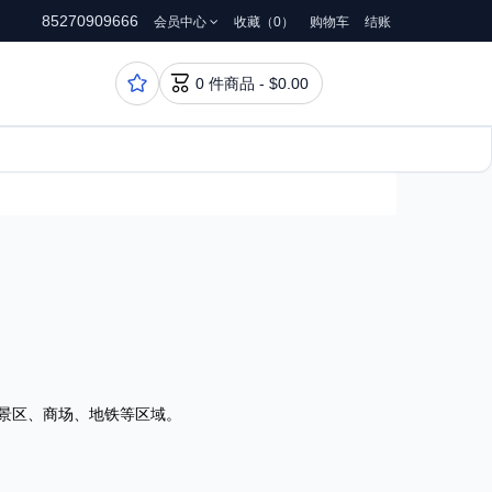
85270909666
会员中心
收藏（0）
购物车
结账


0 件商品 - $0.00
要景区、商场、地铁等区域。