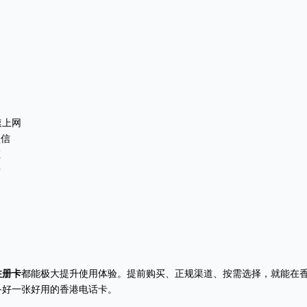
速上网
短信
证
卡
注册卡
都能极大提升使用体验。提前购买、正规渠道、按需选择，就能在
备好一张好用的香港电话卡。